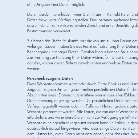
ohne Angabe Ihrer Daten möglich.
Daten werden nur erhoben, wenn Sie mit uns in Kontakt treten un
Daten freiwillig zur Verfügung stellen. Darüberhinausgehende Inf
ausschließlich zum entsprechenden Zweck und unter Beachtung der
Bestimmungen verwendet.
Sie haben das Recht, Auskunft über die von uns zu Ihrer Person ge
verlangen. Zudem haben Sie das Recht auf Löschung Ihrer Daten 
Berichtigung unrichtiger Daten. Darüber hinaus können Sie eine vo
Zustimmung zur Nutzung Ihrer Daten widerrufen. Diese Erklärung 
darüber, wie wir diesen Schutz gewährleisten und welche Daten 
werden.
Personenbezogene Daten
Diese Webseite sammelt selbst oder durch Dritte Cookies und Nutz
Angaben zu jeder Art von gesammelten persönlichen Daten finden 
Abschnitten dieser Datenschutzrichtlinie oder in speziellen Erklärun
Datenerhebung angezeigt werden. Die persönlichen Daten können 
Verfügung gestellt werden oder, im Falle von Nutzungsdaten, auto
Webseite gesammelt werden. Alle Daten, die von dieser Webseite a
erforderlich, und wenn diese Daten nicht zur Verfügung gestellt werd
Webseite nur eingeschränkt genutzt werden kann. In Fällen, in dene
ausdrücklich darauf hingewiesen wird, dass einige Daten nicht zwing
dem Nutzer frei, diese Daten nicht anzugeben, ohne dass dies Aus