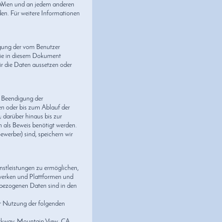
n Wien und an jedem anderen
den. Für weitere Informationen
ngung der vom Benutzer
 die in diesem Dokument
ir die Daten aussetzen oder
r Beendigung der
n oder bis zum Ablauf der
 darüber hinaus bis zur
n als Beweis benötigt werden.
Bewerber) sind, speichern wir
stleistungen zu ermöglichen,
zwerken und Plattformen und
nbezogenen Daten sind in den
r Nutzung der folgenden
arkway, Mountain View, CA