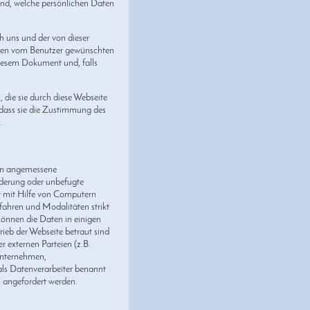
sind, welche persönlichen Daten
h uns und der von dieser
 den vom Benutzer gewünschten
diesem Dokument und, falls
, die sie durch diese Webseite
 dass sie die Zustimmung des
.
fen angemessene
derung oder unbefugte
t mit Hilfe von Computern
ahren und Modalitäten strikt
können die Daten in einigen
ieb der Webseite betraut sind
r externen Parteien (z.B.
-Unternehmen,
ls Datenverarbeiter benannt
ns angefordert werden.