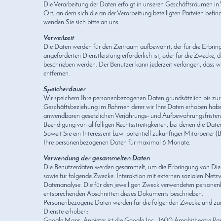
Die Verarbeitung der Daten erfolgt in unseren Geschäftsräumen i
Ort, an dem sich die an der Verarbeitung beteiligten Parteien befin
wenden Sie sich bitte an uns.
Verweilzeit
Die Daten werden für den Zeitraum aufbewahrt, der für die Erbri
angeforderten Dienstleistung erforderlich ist, oder für die Zwecke,
beschrieben werden. Der Benutzer kann jederzeit verlangen, dass w
entfernen.
Speicherdauer
Wir speichern Ihre personenbezogenen Daten grundsätzlich bis zu
Geschäftsbeziehung im Rahmen derer wir Ihre Daten erhoben habe
anwendbaren gesetzlichen Verjährungs- und Aufbewahrungsfristen;
Beendigung von allfälligen Rechtsstreitigkeiten, bei denen die Date
Soweit Sie ein Interessent bzw. potentiell zukünftiger Mitarbeiter (
Ihre personenbezogenen Daten für maximal 6 Monate.
Verwendung der gesammelten Daten
Die Benutzerdaten werden gesammelt, um die Erbringung von Dien
sowie für folgende Zwecke: Interaktion mit externen sozialen Net
Datenanalyse. Die für den jeweiligen Zweck verwendeten persone
entsprechenden Abschnitten dieses Dokuments beschrieben.
Personenbezogene Daten werden für die folgenden Zwecke und zu
Dienste erhoben:
Google Maps. Anbieter ist die Google Inc., 1600 Amphitheatre P