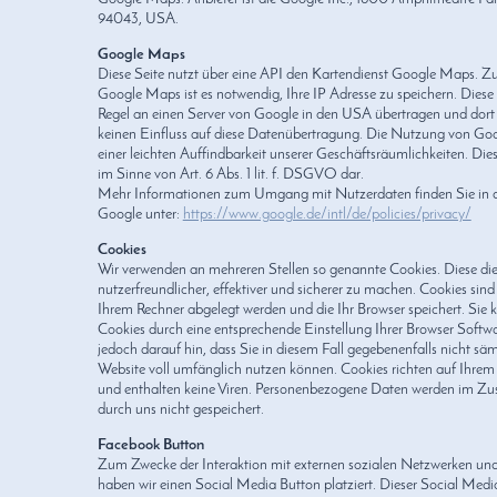
94043, USA.
Google Maps
Diese Seite nutzt über eine API den Kartendienst Google Maps. Z
Google Maps ist es notwendig, Ihre IP Adresse zu speichern. Diese
Regel an einen Server von Google in den USA übertragen und dort 
keinen Einfluss auf diese Datenübertragung. Die Nutzung von Goo
einer leichten Auffindbarkeit unserer Geschäftsräumlichkeiten. Dies s
im Sinne von Art. 6 Abs. 1 lit. f. DSGVO dar.
Mehr Informationen zum Umgang mit Nutzerdaten finden Sie in d
Google unter:
https://www.google.de/intl/de/policies/privacy/
Cookies
Wir verwenden an mehreren Stellen so genannte Cookies. Diese di
nutzerfreundlicher, effektiver und sicherer zu machen. Cookies sind 
Ihrem Rechner abgelegt werden und die Ihr Browser speichert. Sie k
Cookies durch eine entsprechende Einstellung Ihrer Browser Softwa
jedoch darauf hin, dass Sie in diesem Fall gegebenenfalls nicht säm
Website voll umfänglich nutzen können. Cookies richten auf Ihre
und enthalten keine Viren. Personenbezogene Daten werden im 
durch uns nicht gespeichert.
Facebook Button
Zum Zwecke der Interaktion mit externen sozialen Netzwerken un
haben wir einen Social Media Button platziert. Dieser Social Media B