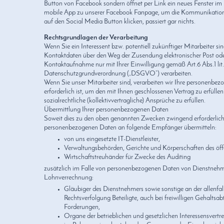
Button von Facebook sondern öffnet per Link ein neues Fenster im 
mobile App zu unserer Facebook Fanpage, um die Kommunikation z
auf den Social Media Button klicken, passiert gar nichts.
Rechtsgrundlagen der Verarbeitung
Wenn Sie ein Interessent bzw. potentiell zukünftiger Mitarbeiter sin
Kontaktdaten über den Weg der Zusendung elektronischer Post oder
Kontaktaufnahme nur mit Ihrer Einwilligung gemäß Art.6 Abs.1 lit.
Datenschutzgrundverordnung („DSGVO“) verarbeiten.
Wenn Sie unser Mitarbeiter sind, verarbeiten wir Ihre personenbez
erforderlich ist, um den mit Ihnen geschlossenen Vertrag zu erfüllen 
sozialrechtliche (kollektivvertragliche) Ansprüche zu erfüllen.
Übermittlung Ihrer personenbezogenen Daten
Soweit dies zu den oben genannten Zwecken zwingend erforderlich i
personenbezogenen Daten an folgende Empfänger übermitteln:
von uns eingesetzte IT-Dienstleister,
Verwaltungsbehörden, Gerichte und Körperschaften des öffe
Wirtschaftstreuhänder für Zwecke des Auditing
zusätzlich im Falle von personenbezogenen Daten von Dienstnehm
Lohnverrechnung:
Gläubiger des Dienstnehmers sowie sonstige an der allenfa
Rechtsverfolgung Beteiligte, auch bei freiwilligen Gehaltsabt
Forderungen,
Organe der betrieblichen und gesetzlichen Interessensvertr