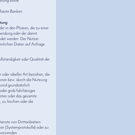
erung sowie
fasste Banken
tung
er in den Phasen, die zu einer
wendung oder der damit
ndet werden. Der Nutzer
ersönlichen Daten auf Anfrage
llständigkeit oder Qualität der
oder ideeller Art beziehen, die
onen bzw. durch die Nutzung
 sind grundsätzlich
 oder grob fahrlässiges
Seiten oder das gesamte
 zu löschen oder die
enste von Drittanbietern
nen (Systemprotokolle) oder zu
 verwenden.