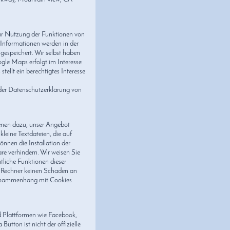
ur Nutzung der Funktionen von
 Informationen werden in der
gespeichert. Wir selbst haben
gle Maps erfolgt im Interesse
tellt ein berechtigtes Interesse
er Datenschutzerklärung von
enen dazu, unser Angebot
kleine Textdateien, die auf
önnen die Installation der
re verhindern. Wir weisen Sie
tliche Funktionen dieser
m Rechner keinen Schaden an
Zusammenhang mit Cookies
d Plattformen wie Facebook,
utton ist nicht der offizielle