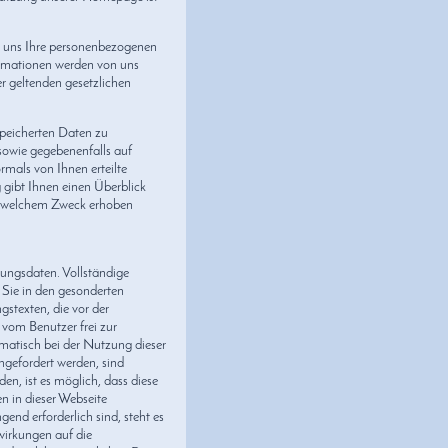
d uns Ihre personenbezogenen
ormationen werden von uns
 geltenden gesetzlichen
speicherten Daten zu
sowie gegebenenfalls auf
rmals von Ihnen erteilte
gibt Ihnen einen Überblick
zu welchem Zweck erhoben
ungsdaten. Vollständige
Sie in den gesonderten
gstexten, die vor der
vom Benutzer frei zur
matisch bei der Nutzung dieser
ngefordert werden, sind
en, ist es möglich, dass diese
n in dieser Webseite
end erforderlich sind, steht es
wirkungen auf die