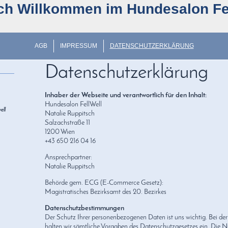
ich Willkommen im Hundesalon Fel
AGB
IMPRESSUM
DATENSCHUTZERKLÄRUNG
Datenschutzerklärung
Inhaber der Webseite und verantwortlich für den Inhalt:
Hundesalon FellWell
ell
Natalie Ruppitsch
Salzachstraße 11
1200 Wien
+43 650 216 04 16
Ansprechpartner:
Natalie Ruppitsch
Behörde gem. ECG (E-Commerce Gesetz):
Magistratisches Bezirksamt des 20. Bezirkes
Datenschutzbestimmungen
Der Schutz Ihrer personenbezogenen Daten ist uns wichtig. Bei de
halten wir sämtliche Vorgaben des Datenschutzgesetzes ein. Die 