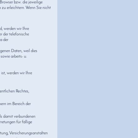
Browser bzw. die jeweilige
u erleichtern. Wenn Sie nicht
d, werden wir Ihre
 der telefonische
a der
ogenen Daten, weil dies
sowie arbeits- u.
st, werden wir Ihre
ntlichen Rechtes,
ern im Bereich der
lls damit verbundenen
retungen für fällige
etung, Versicherungsanstalten