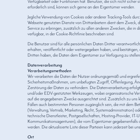
Verfügbarkeit oder Funktionen hat. Benutzer, die sich nicht sicher 
erforderlich sind, können sich gerne an den Eigentümer wenden.
Jegliche Verwendung von Cookies oder anderer Tracking-Tools durc
Webseite genutzten Dienste von Drittanbietern dient dem Zweck,
Service zu erbringen, zusätzlich zu allen anderen Zwecken, die in 
verfügbar, in der Cookie-Richtlinie beschrieben sind.
Die Benutzer sind für alle persönlichen Daten Dritter verantwortlich
erhalten, veröffentlicht oder weitergegeben haben, und bestätigen,
Dritten haben, die Daten dem Eigentümer zur Verfügung zu stellen
Datenverarbeitung
Verarbeitungsmethoden
Wir verarbeiten die Daten der Nutzer ordnungsgemäß und ergrei
Sicherheitsmaßnahmen, um unbefugten Zugriff, Offenlegung, Än
Zerstörung der Daten zu verhindern. Die Datenverarbeitung erfolg
und/oder EDV-gestützten Werkzeugen, wobei organisatorische Verf
auf die angegebenen Zwecke ausgerichtet sind. Zusätzlich zu uns 
Fällen auch bestimmten Personen zugänglich sein, die mit dem Betr
(Verwaltung, Vertrieb, Marketing, Recht, Systemadministration) ode
technische Dienstleister, Postgesellschaften, Hosting-Provider, IT
Kommunikationsagenturen), die vom Eigentümer gegebenenfalls a
werden. Die aktualisierte Liste dieser Parteien kann jederzeit bei u
Ort