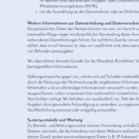
im Rahmen einer bestehenden Gruppen- oder Einzelversich
Mitarbeitervorsorgekassen (MVK),
mit der Auszahlung an den Dienstnehmer oder an Dritte be
Weitere Informationen zur Datenerhebung und Datenverarbei
Die persönlichen Daten des Nutzers können von uns, vor Gericht od
eventuellen Klage wegen missbräuchlicher Verwendung dieser An
verbundenen Dienstleistungen führen, für rechtliche Zwecke verwe
erklärt, dass er sich bewusst ist, dass wir verpflichtet sind, diese p
von Behörden preiszugeben.
Wir übernehmen keinerlei Gewähr für die Aktualität, Korrektheit, Vo
bereitgestellten Informationen.
Haftungsansprüche gegen uns, welche sich auf Schäden materieller 
durch die Nutzung oder Nichtnutzung der angebotenen Informati
fehlerhafter und unvollständiger Informationen verursacht wurden,
ausgeschlossen, sofern unsererseits kein nachweislich vorsätzliches
Verschulden vorliegt. Wir behalten uns ausdrücklich vor, Teile der 
Angebot ohne gesonderte Ankündigung zu verändern, zu ergänzen,
Veröffentlichung zeitweise oder endgültig einzustellen.
Systemprotokolle und Wartung
Zu Betriebs- und Wartungszwecken können Anwendung und alle Di
Dateien sammeln, die die Interaktion mit dieser Webseite aufzeich
diesem Zweck andere personenbezogene Daten (z.B. IP-Adressen)