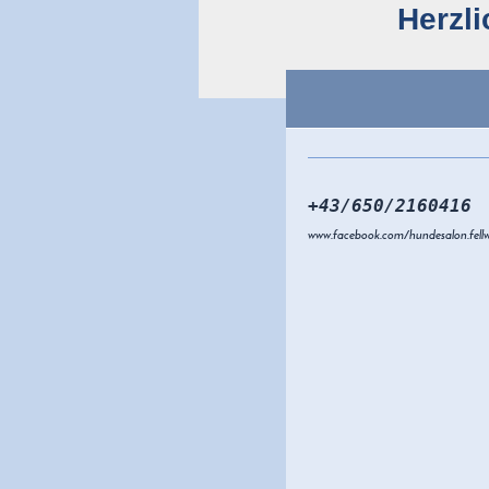
Herzl
+43/650/2160416
www.facebook.com/hundesalon.fellw